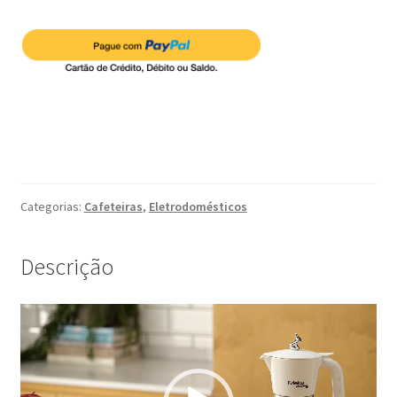
Aroma
elétrica
4
xicaras
-
220V
quantidade
Categorias:
Cafeteiras
,
Eletrodomésticos
Descrição
Tocador
de
vídeo