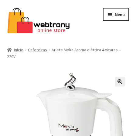
Pular
Pular
Menu
para
para
navegação
o
conteúdo
Home
Início
Cafeteiras
Ariete Moka Aroma elétrica 4 xicaras –
220V
Estética
Cafeteiras
Eletrodomésticos
Cascatas de chocolate
Brinquedos