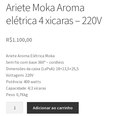
Ariete Moka Aroma
elétrica 4 xicaras – 220V
R$
1.100,00
Ariete Aroma Elétrica Moka
Sem fio com base 360° – cordless
Dimensões da caixa (LxPxA): 18×13,5×25,5
Voltagem: 220V
Potência: 400 watts
Capacidade: 4/2 xícaras
Peso: 0,76kg
Ariete
Adicionar ao carrinho
Moka