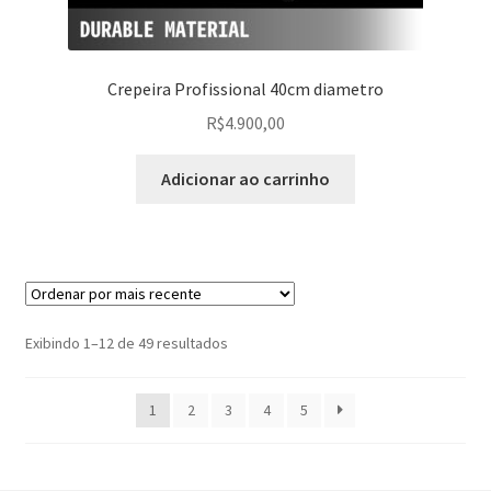
Crepeira Profissional 40cm diametro
R$
4.900,00
Adicionar ao carrinho
Classificado
Exibindo 1–12 de 49 resultados
por
mais
1
2
3
4
5
recente