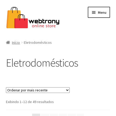
Pular
Pular
Menu
para
para
navegação
o
conteúdo
Home
Início
Eletrodomésticos
Estética
Eletrodomésticos
Cafeteiras
Eletrodomésticos
Cascatas de chocolate
Classificado
Exibindo 1–12 de 49 resultados
Brinquedos
por
mais