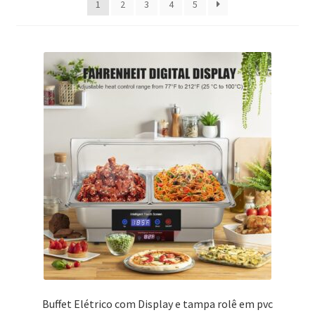
1
2
3
4
5
recente
Buffet Elétrico com Display e tampa rolê em pvc