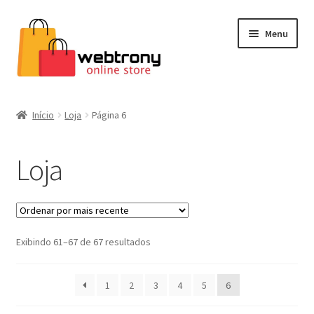
Pular
Pular
Menu
para
para
navegação
o
conteúdo
Home
Início
Loja
Página 6
Estética
Loja
Cafeteiras
Eletrodomésticos
Classificado
Exibindo 61–67 de 67 resultados
Cascatas de chocolate
por
mais
Brinquedos
1
2
3
4
5
6
recente