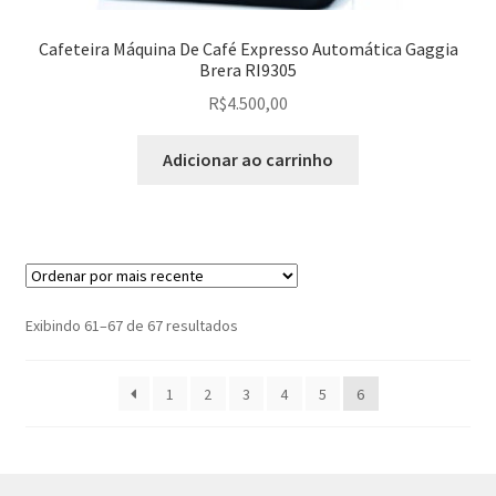
Cafeteira Máquina De Café Expresso Automática Gaggia
Brera RI9305
R$
4.500,00
Adicionar ao carrinho
Classificado
Exibindo 61–67 de 67 resultados
por
mais
1
2
3
4
5
6
recente